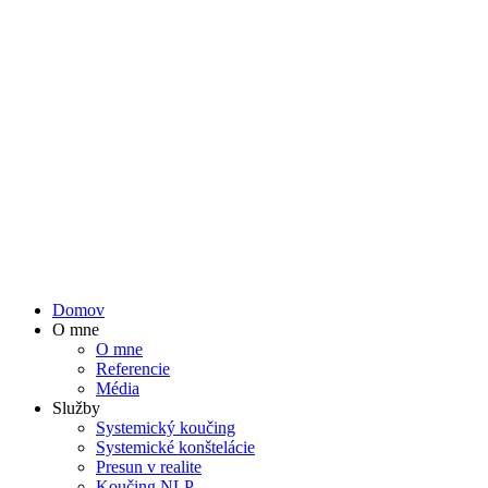
Preskočiť
na
obsah
Domov
O mne
O mne
Referencie
Média
Služby
Systemický koučing
Systemické konštelácie
Presun v realite
Koučing NLP