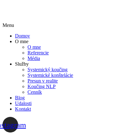
Menu
Domov
O mne
O mne
Referencie
Média
Služby
Systemický koučing
Systemické konštelácie
Presun v realite
Koučing NLP
Cenník
Blog
Udalosti
Kontakt
nstagram