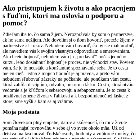
Ako pristupujem k životu a ako pracujem
s ľuďmi, ktorí ma oslovia o podporu a
pomoc?
Zdieľam iba to, čo sama žijem. N
erozprávala by som o partnerstve,
ak ho sama nežijem. Ale dovolím si o ňom hovoriť, pretože žijem v
partnerstve 21 rokov. Nebudem vám hovoriť, čo by ste mali urobiť,
ale navediem vás k svojim vlastným odpovediam a smerovaniam.
Ak chcete hojnosť, nebudem vám ju „predávať“ počas jedného
kurzu, lebo dosiahnuť hojnosť je proces, nie východzí stav. Poviem
vám, že je to neustále a konštantné spoznávanie seba. Je to cesta
nielen cieľ. Jedna z mojich hodnôt je aj pravda, a preto vám
nebudem sľubovať zázraky na počkanie, ale ponúkam vám cestu,
ktorá zahŕňa disciplínu, odvahu, pokoru a lásku. Cestu, ktorá otvára
vedomie a je kľúčom k sebarozvoju a sebapoznaniu. Je to cesta k
pozitívnej zmene života v ľahkosti a k bezpodmienečnej láske, z
ktorej sme vyšli a kam sa aj vrátime.
Moja podstata
Som človekom plný empatie, darov a skúseností, čo mi v živote
pomáha nájsť rovnováhu v sebe aj vo svete okolo mňa. Už od
detstva ma fascinovali ľudské osudy, hodnoty a vnútorné motívy, čo