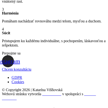
vnútorný rast.
3
Harmónia
Pomáham nachádzať rovnováhu medzi telom, mysľou a duchom.
4
Súcit
Pristupujem ku každému individuálne, s pochopením, láskavosťou a
rešpektom.
Prepojme sa
nstagram
Chcem konzultáciu
GDPR
Cookies
© Copyright 2026 | Katarína Višňovská
Webovú stránku vytvorila
Aurea.social
v spolupráci s
Monika
Nemcová