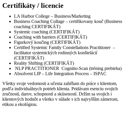
Certifikáty / licencie
LA Harbor College – Business/Marketing
Business Coaching Collage – certifikovany kouč (Business
coaching CERTIFIKÁT)
Systemic coaching (CERTIFIKÁT)
Coaching with barriers (CERTIFIKÁT)
Figurkový koučing (CERTIFIKÁT)
Certified Systemic Family Constellations Practitioner –
facilitator systemických rodinných konštelácií
(CERTIFIKÁT)
Reality Shifting (CERTIFIKÁT)
NLP PRACTITIONER Cognitio-Scan (tréning prebieha)
Absolvent LIP – Life Integration Process – ISPAC
Všetky svoje vedomosti a učenia zahŕňam do práce s klientom,
podľa individuálnych potrieb klienta. Pridávam esenciu svojich
zručností, darov, schopností a skúseností. Držím sa svojich i
klientových hodnôt a všetko v súlade s ich najvyšším zámerom,
etikou a ekológiou.