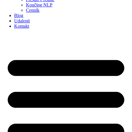
Koučing NLP
Cenník
Blog
Udalosti
Kontakt