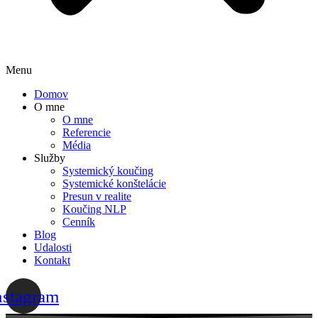
Menu
Domov
O mne
O mne
Referencie
Média
Služby
Systemický koučing
Systemické konštelácie
Presun v realite
Koučing NLP
Cenník
Blog
Udalosti
Kontakt
nstagram