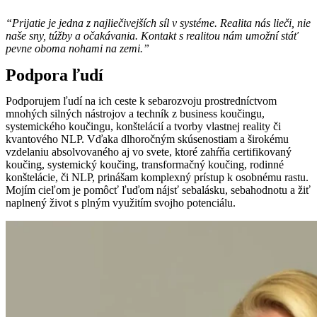
“Prijatie je jedna z najliečivejších síl v systéme. Realita nás lieči, nie
naše sny, túžby a očakávania. Kontakt s realitou nám umožní stáť
pevne oboma nohami na zemi.”
Podpora ľudí
Podporujem ľudí na ich ceste k sebarozvoju prostredníctvom
mnohých silných nástrojov a techník z business koučingu,
systemického koučingu, konštelácií a tvorby vlastnej reality či
kvantového NLP. Vďaka dlhoročným skúsenostiam a širokému
vzdelaniu absolvovaného aj vo svete, ktoré zahŕňa certifikovaný
koučing, systemický koučing, transformačný koučing, rodinné
konštelácie, či NLP, prinášam komplexný prístup k osobnému rastu.
Mojím cieľom je pomôcť ľuďom nájsť sebalásku, sebahodnotu a žiť
naplnený život s plným využitím svojho potenciálu.