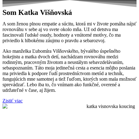
Som Katka Višňovská
A som ženou plnou empatie a súcitu, ktorá mi v živote pomáha nájsť
rovnováhu v sebe aj vo svete okolo mňa. Už od detstva ma
fascinovali ľudské osudy, hodnoty a vnútorné motívy, čo ma
priviedlo k hlbokému záujmu o pravdu a sebarozvoj.
Ako manželka Ľubomíra Višňovského, bývalého úspešného
hokejistu a matka dvoch detí, nachádzam rovnováhu medzi
rodinným, pracovným životom a neustálym sebavzdelávaním,
sebaspoznaním. Táto moja jedinečná cesta a esencia môjho poslania
ma priviedla k podpore ľudí prostredníctvom metód a techník,
fungujúcich mne samotnej a tiež ľuďom, ktorých som mala možnosť
sprevádzať. Lebo iba to, čo vnímam ako funkčné, overené a
udržateľné v čase, aj žijem.
Zistiť viac