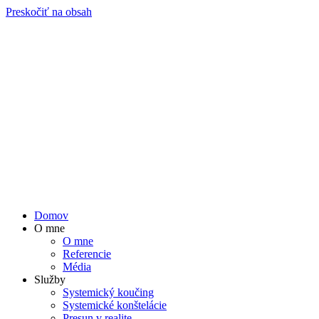
Preskočiť na obsah
Domov
O mne
O mne
Referencie
Média
Služby
Systemický koučing
Systemické konštelácie
Presun v realite