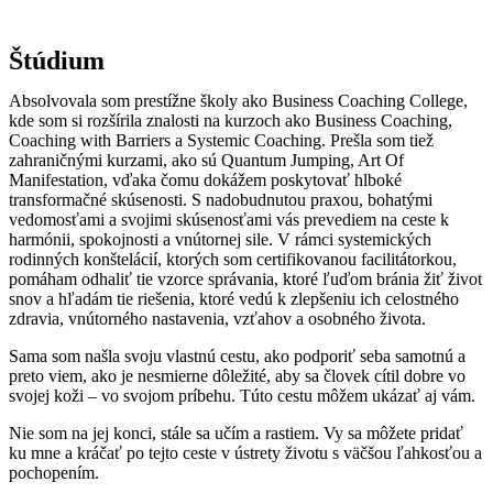
Štúdium
Absolvovala som prestížne školy ako
Business Coaching College
,
kde som si rozšírila znalosti na kurzoch ako Business Coaching,
Coaching with Barriers
a Systemic Coaching. Prešla som tiež
zahraničnými kurzami, ako sú
Quantum Jumping
, Art Of
Manifestation, vďaka čomu dokážem poskytovať hlboké
transformačné skúsenosti. S nadobudnutou praxou, bohatými
vedomosťami a svojimi skúsenosťami vás prevediem na ceste k
harmónii, spokojnosti a vnútornej sile. V rámci systemických
rodinných konštelácií, ktorých som certifikovanou facilitátorkou,
pomáham odhaliť tie vzorce správania, ktoré ľuďom bránia žiť život
snov a hľadám tie riešenia, ktoré vedú k zlepšeniu ich celostného
zdravia, vnútorného nastavenia, vzťahov a osobného života.
Sama som našla svoju vlastnú cestu, ako podporiť seba samotnú a
preto viem, ako je nesmierne dôležité, aby sa človek cítil dobre vo
svojej koži – vo svojom príbehu. Túto cestu môžem ukázať aj vám.
Nie som na jej konci, stále sa učím a rastiem. Vy sa môžete pridať
ku mne a kráčať po tejto ceste v ústrety životu s väčšou ľahkosťou a
pochopením.