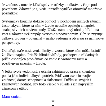
Je zručnosť, umenie klásť správne otázky a odkrávať, čo je pod
povrchom. Zároveň je aj veda, pretože využíva obrovské množstvo
poznatkov.
Systemický koučing dokáže pomôcť v pochopení určitých situácií,
často takých, ktoré sa nám v živote neustále opakujú a napriek
snahe, si v nich nevieme rady. Ukáže nám nový uhol pohľadu na
veci a zároveň tiež prepája vedomie s podvedomím. Čím sa zvyšuje
celková úroveň – potenciál – nášho vedomia a otvárajú sa nám nové
perspektívy.
Odhaľuje naše nastavenia, limity a vzorce, ktoré nám môžu brániť,
žiť život naplno. Prináša hlboké vhľady, pochopenie základných
príčin osobných problémov, čo vedie k osobnému rastu a
pozitívnym zmenám v živote.
Všetky svoje vedomosti a učenia zahŕňam do práce s klientom
podľa jeho individuálnych potrieb. Pridávam esenciu svojich
zručností, darov, schopností a skúseností. Držím sa svojich i
klientových hodnôt, aby bolo všetko v súlade s ich najvyšším
zámerom a etikou.
Mám záujem