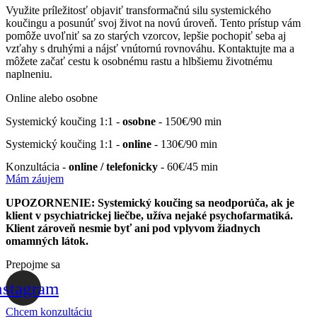
Využite príležitosť objaviť transformačnú silu systemického
koučingu a posunúť svoj život na novú úroveň. Tento prístup vám
pomôže uvoľniť sa zo starých vzorcov, lepšie pochopiť seba aj
vzťahy s druhými a nájsť vnútornú rovnováhu. Kontaktujte ma a
môžete začať cestu k osobnému rastu a hlbšiemu životnému
naplneniu.
Online alebo osobne
Systemický koučing 1:1 -
osobne
- 150€/90 min
Systemický koučing 1:1 -
online
- 130€/90 min
Konzultácia -
online / telefonicky
- 60€/45 min
Mám záujem
UPOZORNENIE: Systemický koučing sa neodporúča, ak je
klient v psychiatrickej liečbe, užíva nejaké psychofarmatiká.
Klient zároveň nesmie byť ani pod vplyvom žiadnych
omamných látok.
Prepojme sa
nstagram
Chcem konzultáciu